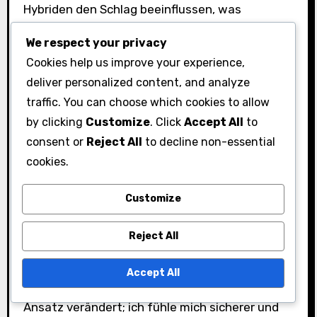
Hybriden den Schlag beeinflussen, was
möglicherweise nicht zu jedem Golfer-Stil
We respect your privacy
passt. Es ist wichtig,
mit einem
Hybrid zu üben,
Cookies help us improve your experience,
um seine einzigartigen Eigenschaften zu
deliver personalized content, and analyze
verstehen, bevor man sich im Spiel darauf
traffic. You can choose which cookies to allow
verlässt.
by clicking
Customize
. Click
Accept All
to
consent or
Reject All
to decline non-essential
Nutzerberichte zur Leistung
cookies.
von Hybrid-Schlägern
Customize
Viele Golfer haben positive Erfahrungen mit
Hybrid-Schlägern beim Putten geteilt und
Reject All
Verbesserungen in ihrem Gesamtspiel
festgestellt. Ein Nutzer erwähnte: “Der Wechsel
Accept All
zu einem Hybrid für lange Putts hat meinen
Ansatz verändert; ich fühle mich sicherer und