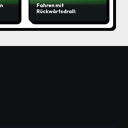
en
Fahren mit
Rückwärtsdrall:
Technikvariation,
Schlägerauswahl,
Ballposition