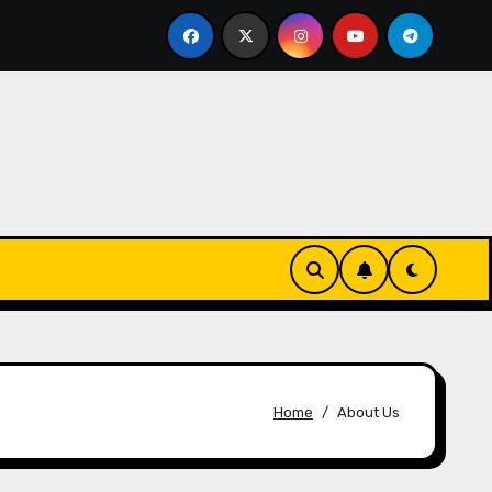
ken
Fahren mit Rückwärtsdrall: Technikvariation, Schl
Home
About Us