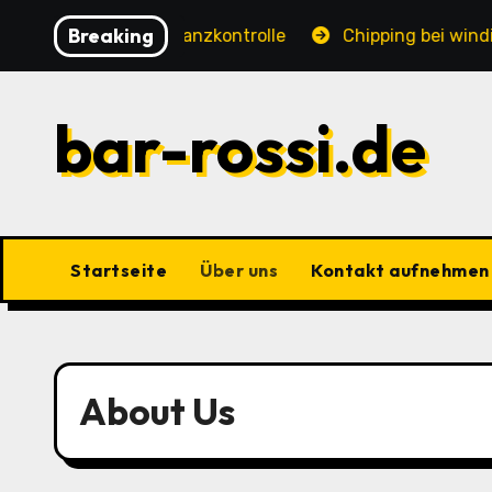
Skip
Breaking
indigkeit, Distanzkontrolle
Chipping bei windigen B
to
content
bar-rossi.de
Startseite
Über uns
Kontakt aufnehmen
About Us