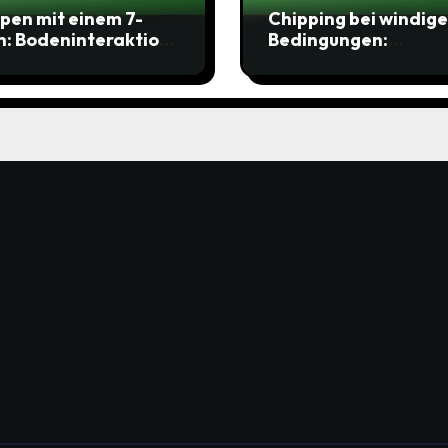
pen mit einem 7-
Chipping bei windig
n: Bodeninteraktion,
Bedingungen:
unggeschwindigkeit
Standanpassung,
stanzkontrolle
Griffdruck,
Fokussiertechniken