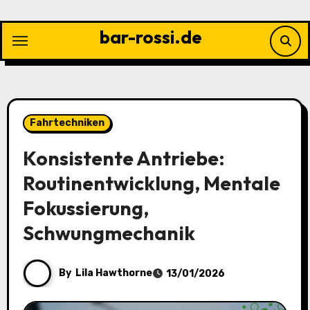
Skip
to
bar-rossi.de
content
Fahrtechniken
Konsistente Antriebe:
Routinentwicklung, Mentale
Fokussierung,
Schwungmechanik
By
Lila Hawthorne
13/01/2026