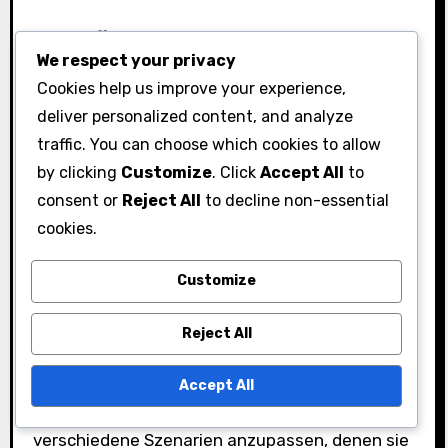
Einige effektive Drills sind der “Ein-Hand-
We respect your privacy
Schwung”-Drill, der spezifische Muskelgruppen
Cookies help us improve your experience,
isoliert, und der “Zielübung”-Drill, bei dem die
deliver personalized content, and analyze
Spieler auf bestimmte Punkte auf dem Feld
traffic. You can choose which cookies to allow
zielen. Diese Drills verbessern nicht nur die
by clicking
Customize
. Click
Accept All
to
physischen Fähigkeiten, sondern fördern auch
consent or
Reject All
to decline non-essential
das mentale Engagement, da die Athleten sich
cookies.
auf ihre Ziele konzentrieren müssen.
Customize
Die Einbeziehung von Variationen dieser Drills
kann die Konsistenz weiter verbessern. Zum
Reject All
Beispiel kann das Ändern der Entfernung oder
des Winkels des Ziels die Athleten
Accept All
herausfordern und ihnen helfen, sich an
verschiedene Szenarien anzupassen, denen sie